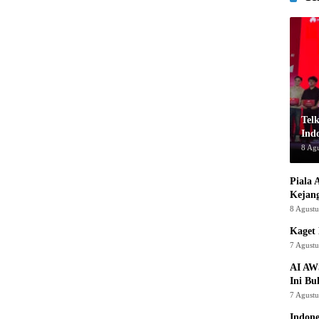
Tel
Indo
8 Ag
Piala 
Kejan
8 Agust
Kaget 
7 Agust
AI AW
Ini Bu
7 Agust
Indon