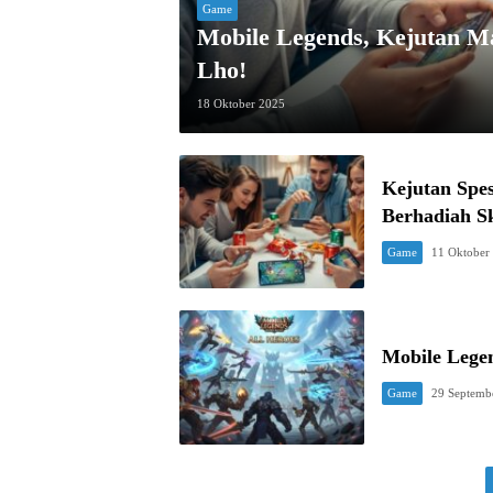
Game
Mobile Legends, Kejutan Man
Lho!
18 Oktober 2025
Kejutan Spes
Berhadiah S
Game
11 Oktober
Mobile Legen
Game
29 Septemb