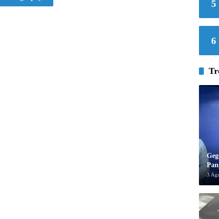
5
6
Tr
Geg
Pan
3 Ag