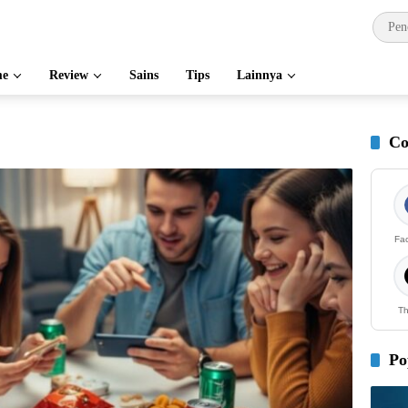
e
Review
Sains
Tips
Lainnya
Co
Fa
Th
Po