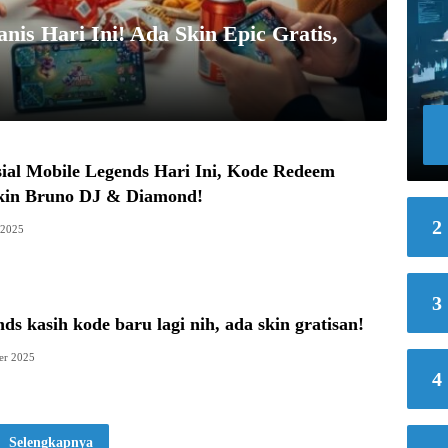
is Hari Ini! Ada Skin Epic Gratis,
ial Mobile Legends Hari Ini, Kode Redeem
kin Bruno DJ & Diamond!
2
 2025
3
ds kasih kode baru lagi nih, ada skin gratisan!
er 2025
4
Selengkapnya