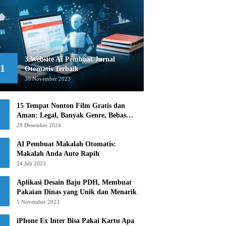
3 Website AI Pembuat Jurnal
1
Otomatis Terbaik
30 November 2023
15 Tempat Nonton Film Gratis dan
Aman: Legal, Banyak Genre, Bebas
Khawatir!
29 Desember 2024
AI Pembuat Makalah Otomatis:
Makalah Anda Auto Rapih
24 Juli 2023
Aplikasi Desain Baju PDH, Membuat
Pakaian Dinas yang Unik dan Menarik
5 November 2023
iPhone Ex Inter Bisa Pakai Kartu Apa