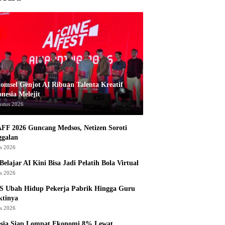
komsel Genjot AI Ribuan Talenta Kreatif
nesia Melejit
ustus 2026
AFF 2026 Guncang Medsos, Netizen Soroti
ggalan
us 2026
Belajar AI Kini Bisa Jadi Pelatih Bola Virtual
us 2026
S Ubah Hidup Pekerja Pabrik Hingga Guru
ktinya
us 2026
esia Siap Lompat Ekonomi 8% Lewat