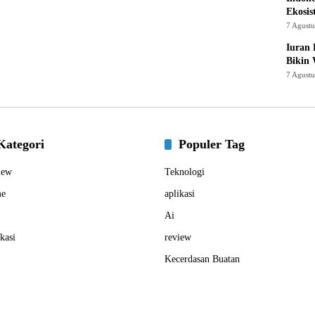
Ekosis
7 Agust
Iuran 
Bikin
7 Agust
Kategori
Populer Tag
iew
Teknologi
e
aplikasi
Ai
kasi
review
Kecerdasan Buatan