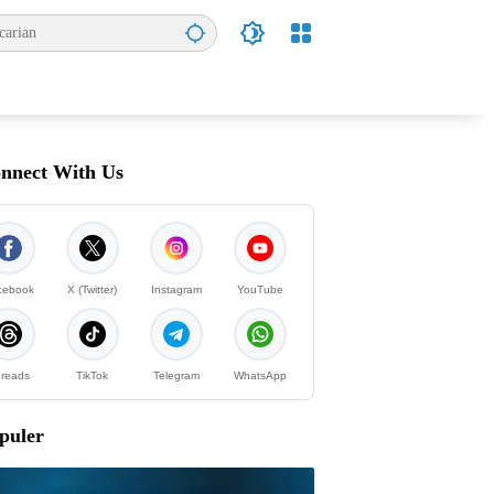
nnect With Us
cebook
X (Twitter)
Instagram
YouTube
reads
TikTok
Telegram
WhatsApp
puler