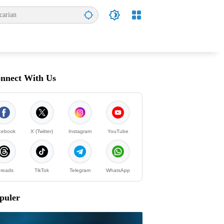
nnect With Us
cebook
X (Twitter)
Instagram
YouTube
reads
TikTok
Telegram
WhatsApp
puler