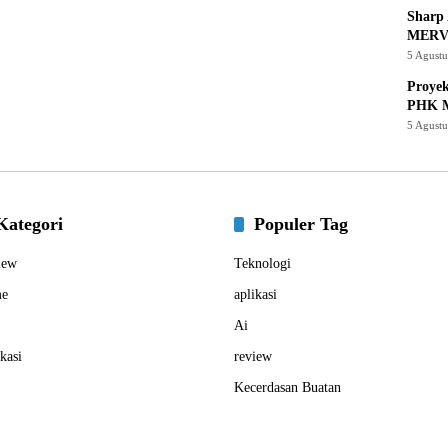
Sharp 
MERV
5 Agust
Proye
PHK M
5 Agust
Kategori
Populer Tag
iew
Teknologi
e
aplikasi
Ai
kasi
review
Kecerdasan Buatan