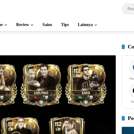
e
Review
Sains
Tips
Lainnya
Co
Fa
Th
Po