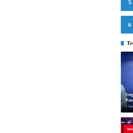
5
6
Tr
Geg
Pan
3 Ag