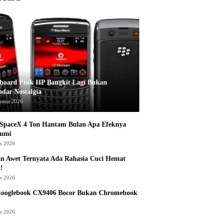
board Fisik HP Bangkit Lagi Bukan
adar Nostalgia
ustus 2026
 SpaceX 4 Ton Hantam Bulan Apa Efeknya
Bumi
us 2026
n Awet Ternyata Ada Rahasia Cuci Hemat
!
us 2026
Googlebook CX9406 Bocor Bukan Chromebook
us 2026