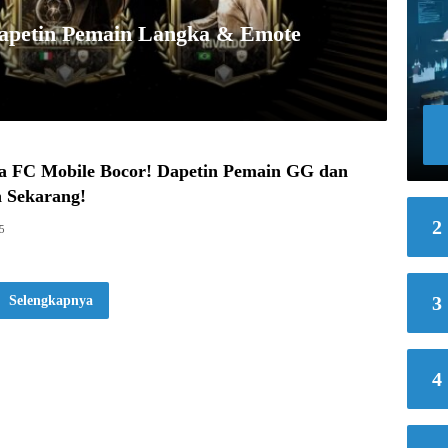
apetin Pemain Langka & Emote
a FC Mobile Bocor! Dapetin Pemain GG dan
 Sekarang!
2
5
3
Selengkapnya
4