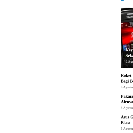
Key
Sek
6 Ag
Roket
Bagi 
6 Agust
Pakaia
Airnya
6 Agust
Asus 
Biasa
6 Agust