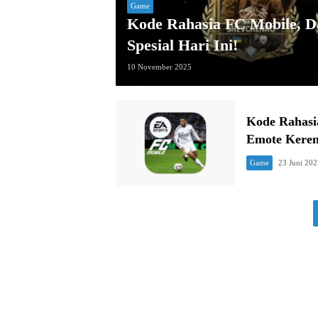
Game
Kode Rahasia FC Mobile, D
Spesial Hari Ini!
10 November 2025
Kode Rahasi
Emote Keren
Game
23 Juni 202