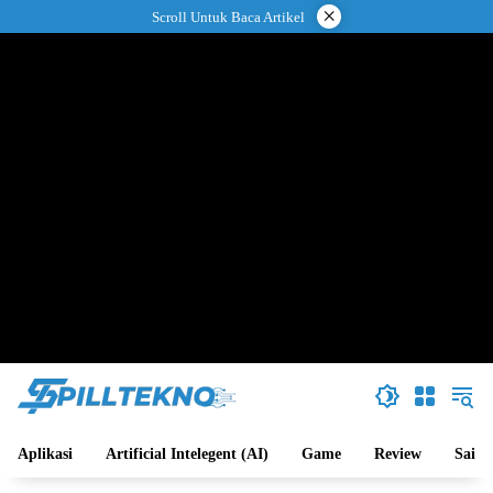
Langsung
×
Scroll Untuk Baca Artikel
ke
konten
Aplikasi
Artificial Intelegent (AI)
Game
Review
Sains