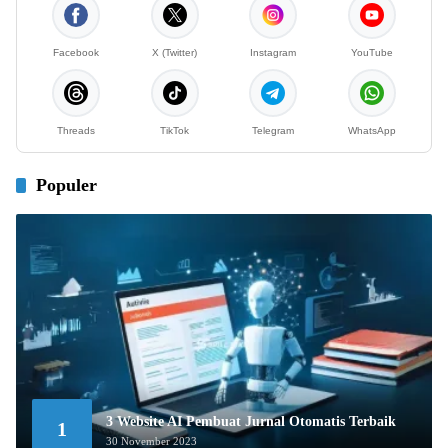
Facebook
X (Twitter)
Instagram
YouTube
Threads
TikTok
Telegram
WhatsApp
Populer
3 Website AI Pembuat Jurnal Otomatis Terbaik
1
30 November 2023