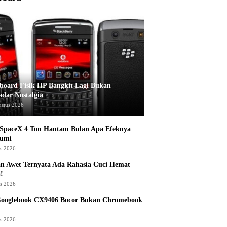
board Fisik HP Bangkit Lagi Bukan
adar Nostalgia
ustus 2026
 SpaceX 4 Ton Hantam Bulan Apa Efeknya
Bumi
us 2026
n Awet Ternyata Ada Rahasia Cuci Hemat
!
us 2026
Googlebook CX9406 Bocor Bukan Chromebook
us 2026