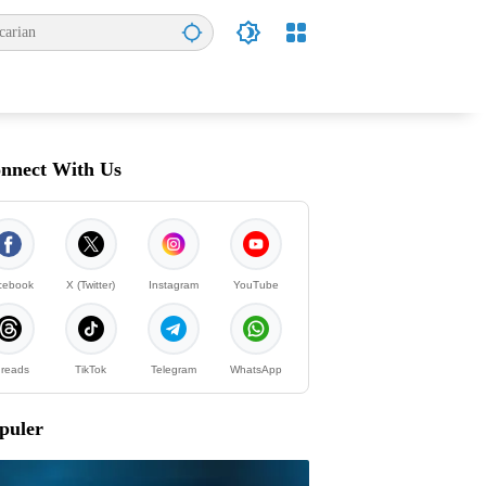
nnect With Us
cebook
X (Twitter)
Instagram
YouTube
reads
TikTok
Telegram
WhatsApp
puler