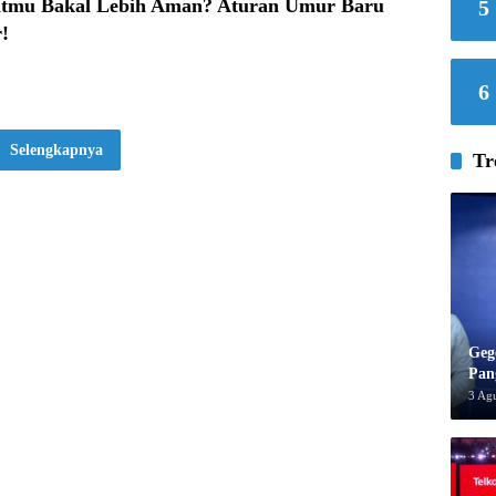
tmu Bakal Lebih Aman? Aturan Umur Baru
5
!
6
Selengkapnya
Tr
Geg
Pan
3 Ag