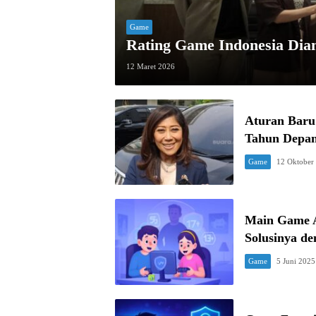
Game
Rating Game Indonesia Dia
12 Maret 2026
Aturan Baru
Tahun Depan
Game
12 Oktober
Main Game 
Solusinya d
Game
5 Juni 2025