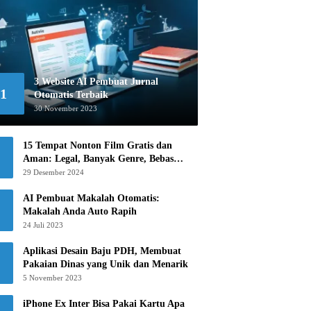
3 Website AI Pembuat Jurnal
1
Otomatis Terbaik
30 November 2023
15 Tempat Nonton Film Gratis dan
Aman: Legal, Banyak Genre, Bebas
Khawatir!
29 Desember 2024
AI Pembuat Makalah Otomatis:
Makalah Anda Auto Rapih
24 Juli 2023
Aplikasi Desain Baju PDH, Membuat
Pakaian Dinas yang Unik dan Menarik
5 November 2023
iPhone Ex Inter Bisa Pakai Kartu Apa