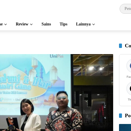
e
Review
Sains
Tips
Lainnya
Co
Fa
Th
Po