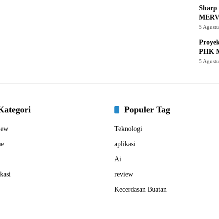
Sharp 
MERV
5 Agust
Proye
PHK M
5 Agust
Kategori
Populer Tag
iew
Teknologi
e
aplikasi
Ai
kasi
review
Kecerdasan Buatan