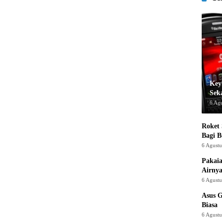
Key
Sek
6 Ag
Roket
Bagi 
6 Agust
Pakaia
Airnya
6 Agust
Asus 
Biasa
6 Agust