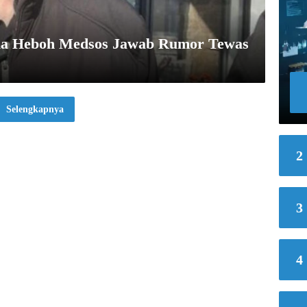
nia Heboh Medsos Jawab Rumor Tewas
Selengkapnya
2
3
4