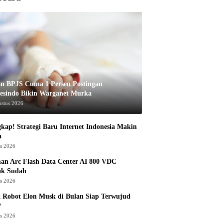
an BPJS Cuma 1 Persen Postingan
esindo Bikin Warganet Murka
ustus 2026
kap! Strategi Baru Internet Indonesia Makin
a
us 2026
an Arc Flash Data Center AI 800 VDC
ak Sudah
us 2026
 Robot Elon Musk di Bulan Siap Terwujud
?
us 2026