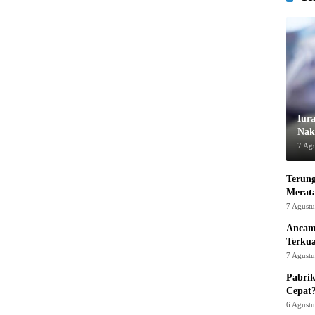
Iur
Nak
7 Ag
Terung
Merat
7 Agust
Ancam
Terku
7 Agust
Pabrik
Cepat
6 Agust