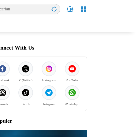
nnect With Us
cebook
X (Twitter)
Instagram
YouTube
reads
TikTok
Telegram
WhatsApp
puler