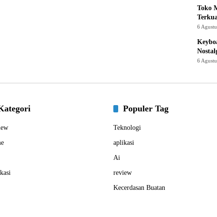
Toko M
Terku
6 Agust
Keyboa
Nostal
6 Agust
Kategori
Populer Tag
iew
Teknologi
e
aplikasi
Ai
kasi
review
Kecerdasan Buatan