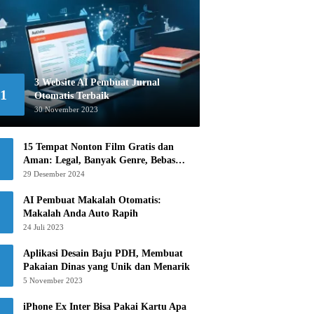
3 Website AI Pembuat Jurnal
1
Otomatis Terbaik
30 November 2023
15 Tempat Nonton Film Gratis dan
Aman: Legal, Banyak Genre, Bebas
Khawatir!
29 Desember 2024
AI Pembuat Makalah Otomatis:
Makalah Anda Auto Rapih
24 Juli 2023
Aplikasi Desain Baju PDH, Membuat
Pakaian Dinas yang Unik dan Menarik
5 November 2023
iPhone Ex Inter Bisa Pakai Kartu Apa