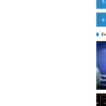
5
6
Tr
Geg
Pan
3 Ag