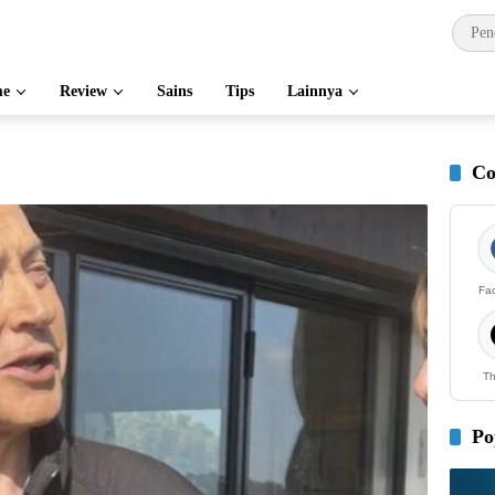
e
Review
Sains
Tips
Lainnya
Co
Fa
Th
Po