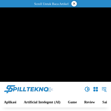
Langsung
×
Scroll Untuk Baca Artikel
ke
konten
Aplikasi
Artificial Intelegent (AI)
Game
Review
Sains