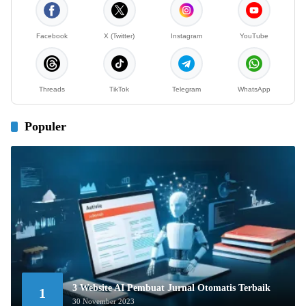
Facebook
X (Twitter)
Instagram
YouTube
Threads
TikTok
Telegram
WhatsApp
Populer
3 Website AI Pembuat Jurnal Otomatis Terbaik
1
30 November 2023