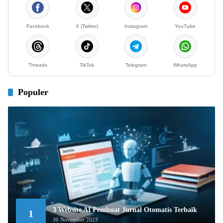
Facebook
X (Twitter)
Instagram
YouTube
Threads
TikTok
Telegram
WhatsApp
Populer
3 Website AI Pembuat Jurnal Otomatis Terbaik
1
30 November 2023