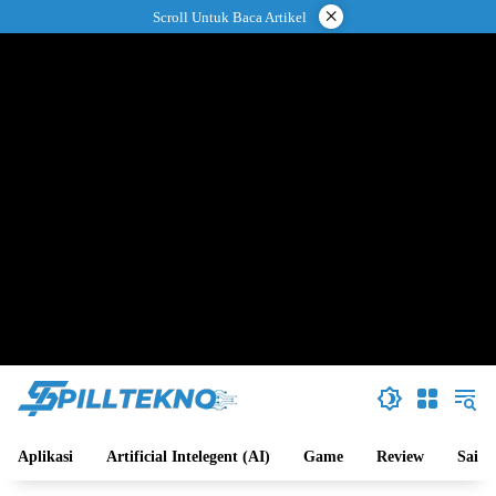
Langsung
×
Scroll Untuk Baca Artikel
ke
konten
Aplikasi
Artificial Intelegent (AI)
Game
Review
Sains