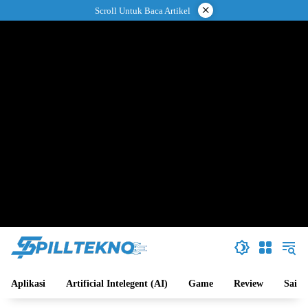
Langsung
×
Scroll Untuk Baca Artikel
ke
konten
Aplikasi
Artificial Intelegent (AI)
Game
Review
Sains