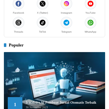
Facebook
X (Twitter)
Instagram
YouTube
Threads
TikTok
Telegram
WhatsApp
Populer
3 Website AI Pembuat Jurnal Otomatis Terbaik
1
30 November 2023