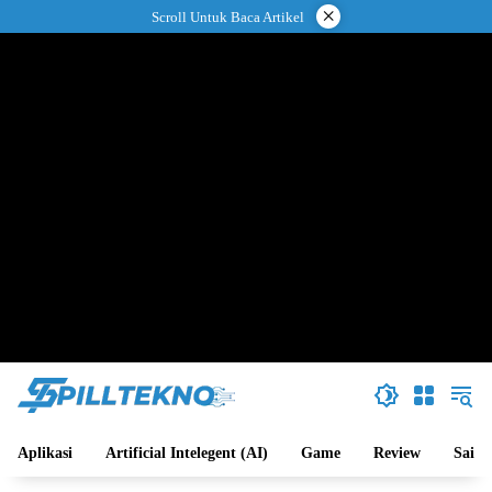
Langsung
×
Scroll Untuk Baca Artikel
ke
konten
Aplikasi
Artificial Intelegent (AI)
Game
Review
Sains