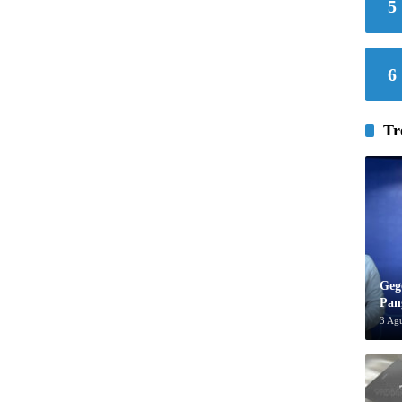
5
6
Tr
Geg
Pan
3 Ag