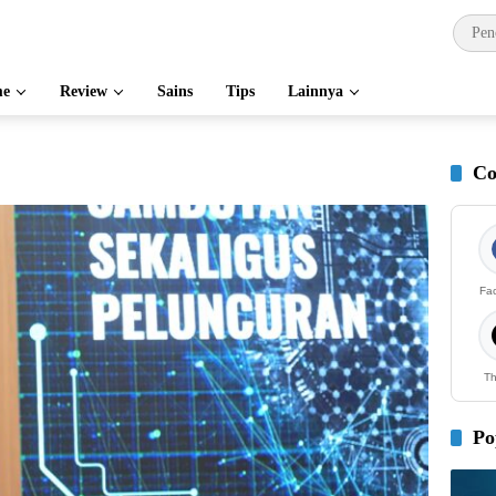
e
Review
Sains
Tips
Lainnya
Co
Fa
Th
Po