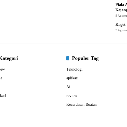
Piala 
Kejan
8 Agust
Kaget 
7 Agust
Kategori
Populer Tag
iew
Teknologi
e
aplikasi
Ai
kasi
review
Kecerdasan Buatan