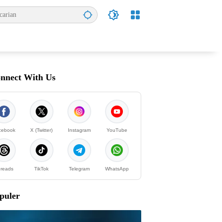
nnect With Us
cebook
X (Twitter)
Instagram
YouTube
reads
TikTok
Telegram
WhatsApp
puler