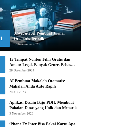
3 Website AI Pembuat Jurnal
1
Otomatis Terbaik
30 November 2023
15 Tempat Nonton Film Gratis dan
Aman: Legal, Banyak Genre, Bebas
Khawatir!
29 Desember 2024
AI Pembuat Makalah Otomatis:
Makalah Anda Auto Rapih
24 Juli 2023
Aplikasi Desain Baju PDH, Membuat
Pakaian Dinas yang Unik dan Menarik
5 November 2023
iPhone Ex Inter Bisa Pakai Kartu Apa