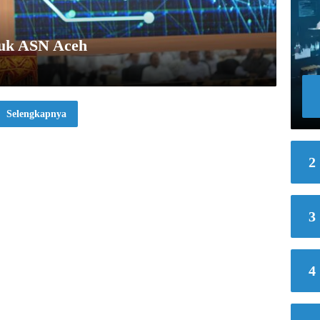
tuk ASN Aceh
Selengkapnya
2
3
4