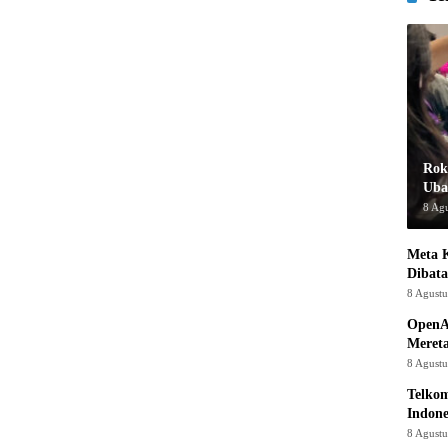
Rok
Uba
8 Ag
Meta K
Dibata
8 Agust
OpenA
Mereta
8 Agust
Telkom
Indone
8 Agust