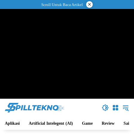
Langsung
×
Scroll Untuk Baca Artikel
ke
konten
Aplikasi
Artificial Intelegent (AI)
Game
Review
Sains