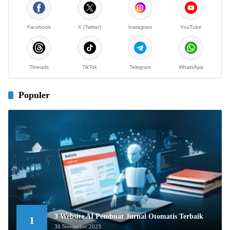
Facebook
X (Twitter)
Instagram
YouTube
Threads
TikTok
Telegram
WhatsApp
Populer
3 Website AI Pembuat Jurnal Otomatis Terbaik
1
30 November 2023