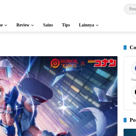
e
Review
Sains
Tips
Lainnya
Co
Fa
Th
Po