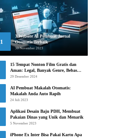
3 Website AI Pembuat Jurnal
1
Otomatis Terbaik
30 November 2023
15 Tempat Nonton Film Gratis dan
Aman: Legal, Banyak Genre, Bebas
Khawatir!
29 Desember 2024
AI Pembuat Makalah Otomatis:
Makalah Anda Auto Rapih
24 Juli 2023
Aplikasi Desain Baju PDH, Membuat
Pakaian Dinas yang Unik dan Menarik
5 November 2023
iPhone Ex Inter Bisa Pakai Kartu Apa