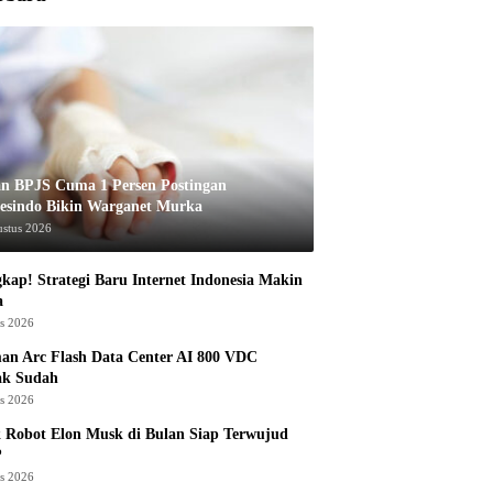
an BPJS Cuma 1 Persen Postingan
esindo Bikin Warganet Murka
ustus 2026
kap! Strategi Baru Internet Indonesia Makin
a
us 2026
an Arc Flash Data Center AI 800 VDC
ak Sudah
us 2026
 Robot Elon Musk di Bulan Siap Terwujud
?
us 2026