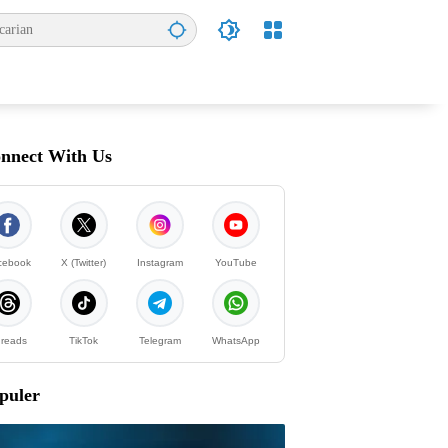
nnect With Us
cebook
X (Twitter)
Instagram
YouTube
reads
TikTok
Telegram
WhatsApp
puler