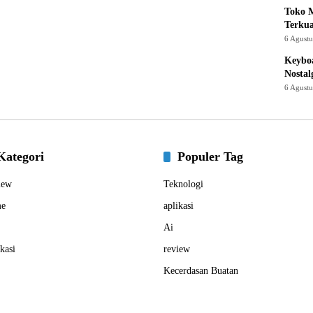
Toko M
Terku
6 Agust
Keyboa
Nostal
6 Agust
Kategori
Populer Tag
iew
Teknologi
e
aplikasi
Ai
kasi
review
Kecerdasan Buatan