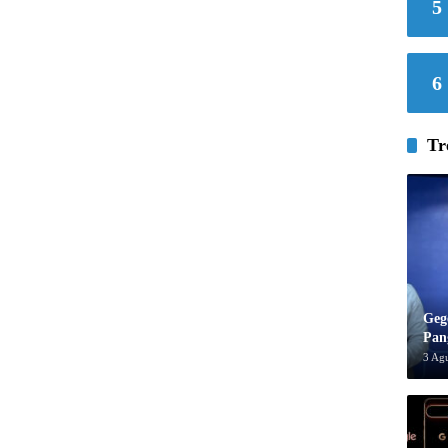
5
6
Tr
Geg
Pan
3 Ag