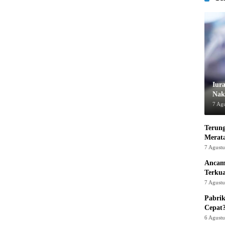
Iur
Nak
7 Ag
Terung
Merat
7 Agust
Ancam
Terku
7 Agust
Pabrik
Cepat
6 Agust