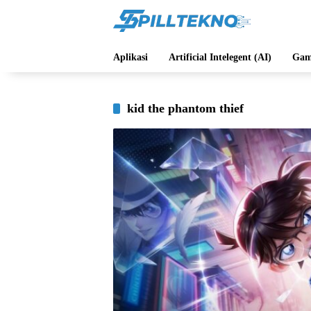
Langsung
ke
konten
Aplikasi
Artificial Intelegent (AI)
Gam
kid the phantom thief