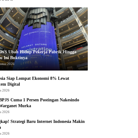
AWS Ubah Hidup Pekerja Pabrik Hingga
u Ini Buktinya
ustus 2026
esia Siap Lompat Ekonomi 8% Lewat
tem Digital
us 2026
BPJS Cuma 1 Persen Postingan Nakesindo
 Warganet Murka
us 2026
kap! Strategi Baru Internet Indonesia Makin
a
us 2026