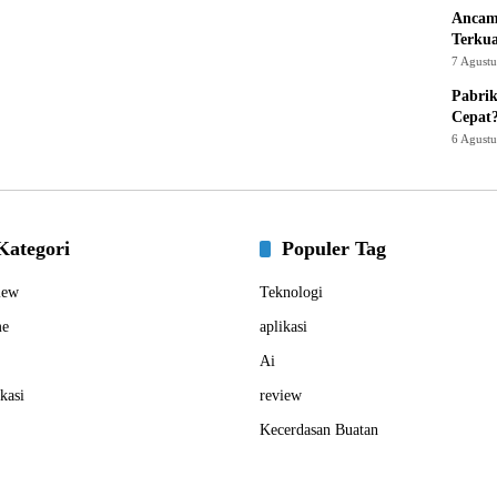
Ancam
Terku
7 Agust
Pabrik
Cepat
6 Agust
Kategori
Populer Tag
iew
Teknologi
e
aplikasi
Ai
kasi
review
Kecerdasan Buatan