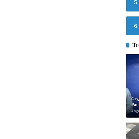
5
6
Tr
Geg
Pan
3 Ag