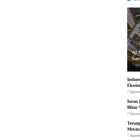
AI 
Gur
7 Ag
Indon
Ekosis
7 Agust
Iuran 
Bikin
7 Agust
Terung
Merat
7 Agust