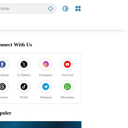
nnect With Us
cebook
X (Twitter)
Instagram
YouTube
reads
TikTok
Telegram
WhatsApp
puler