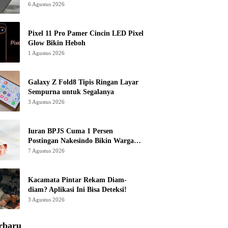
6 Agustus 2026
Pixel 11 Pro Pamer Cincin LED Pixel
Glow Bikin Heboh
1 Agustus 2026
Galaxy Z Fold8 Tipis Ringan Layar
Sempurna untuk Segalanya
3 Agustus 2026
Iuran BPJS Cuma 1 Persen
Postingan Nakesindo Bikin Warganet
Murka
7 Agustus 2026
Kacamata Pintar Rekam Diam-
diam? Aplikasi Ini Bisa Deteksi!
3 Agustus 2026
rbaru