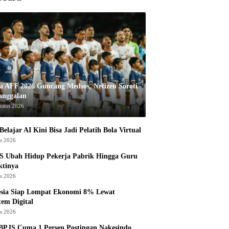
la AFF 2026 Guncang Medsos, Netizen Soroti
anggalan
ustus 2026
Belajar AI Kini Bisa Jadi Pelatih Bola Virtual
us 2026
S Ubah Hidup Pekerja Pabrik Hingga Guru
ktinya
us 2026
esia Siap Lompat Ekonomi 8% Lewat
tem Digital
us 2026
BPJS Cuma 1 Persen Postingan Nakesindo