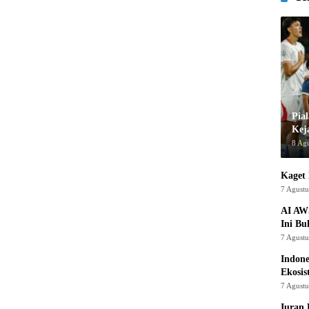
Pia
Kej
8 Ag
Kaget 
7 Agust
AI AW
Ini Bu
7 Agust
Indon
Ekosis
7 Agust
Iuran 