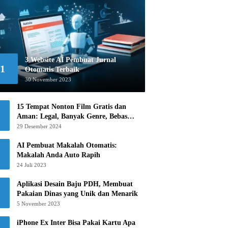
3 Website AI Pembuat Jurnal
1
Otomatis Terbaik
30 November 2023
15 Tempat Nonton Film Gratis dan
Aman: Legal, Banyak Genre, Bebas
Khawatir!
29 Desember 2024
AI Pembuat Makalah Otomatis:
Makalah Anda Auto Rapih
24 Juli 2023
Aplikasi Desain Baju PDH, Membuat
Pakaian Dinas yang Unik dan Menarik
5 November 2023
iPhone Ex Inter Bisa Pakai Kartu Apa