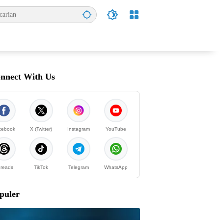
nnect With Us
cebook
X (Twitter)
Instagram
YouTube
reads
TikTok
Telegram
WhatsApp
puler