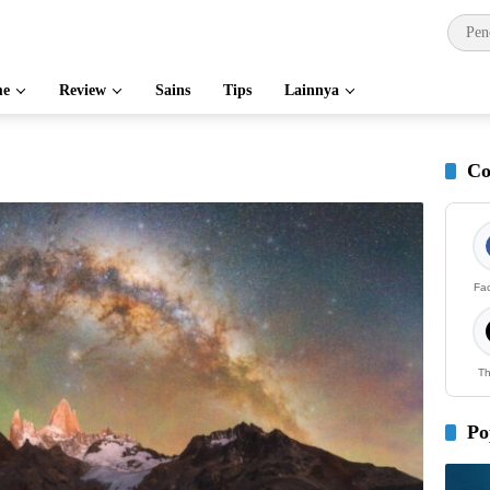
e
Review
Sains
Tips
Lainnya
Co
Fa
Th
Po