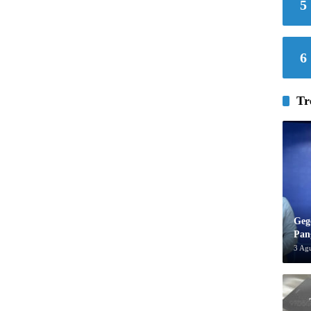
5
6
Tr
Geg
Pan
3 Ag