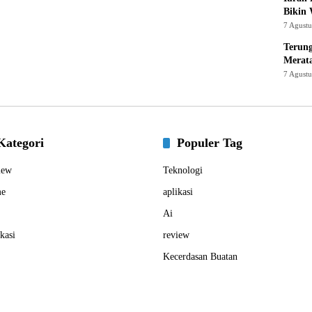
Bikin
7 Agust
Terung
Merat
7 Agust
Kategori
Populer Tag
iew
Teknologi
e
aplikasi
Ai
kasi
review
Kecerdasan Buatan