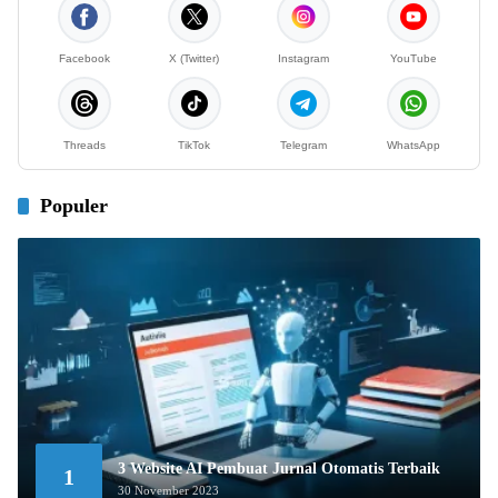
Facebook
X (Twitter)
Instagram
YouTube
Threads
TikTok
Telegram
WhatsApp
Populer
3 Website AI Pembuat Jurnal Otomatis Terbaik
1
30 November 2023