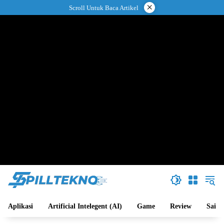
Langsung
×
Scroll Untuk Baca Artikel
ke
konten
Aplikasi
Artificial Intelegent (AI)
Game
Review
Sains