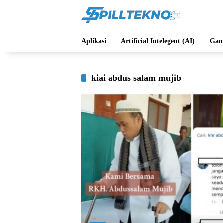
Langsung
ke
konten
Aplikasi
Artificial Intelegent (AI)
Gam
kiai abdus salam mujib