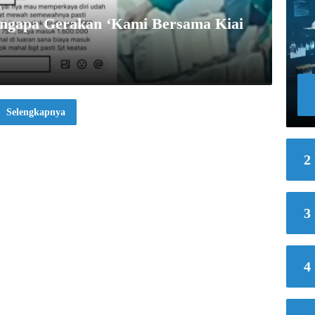
engapa Gerakan ‘Kami Bersama Kiai
Selengkapnya
2
3
4