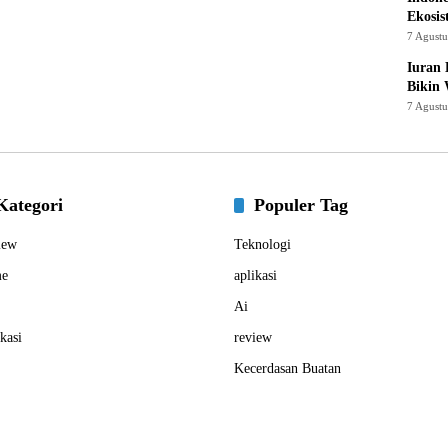
Ekosis
7 Agust
Iuran 
Bikin
7 Agust
Kategori
Populer Tag
iew
Teknologi
e
aplikasi
Ai
kasi
review
Kecerdasan Buatan