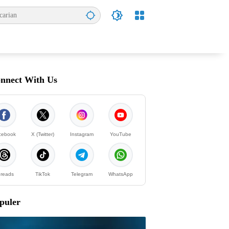
nnect With Us
cebook
X (Twitter)
Instagram
YouTube
reads
TikTok
Telegram
WhatsApp
puler