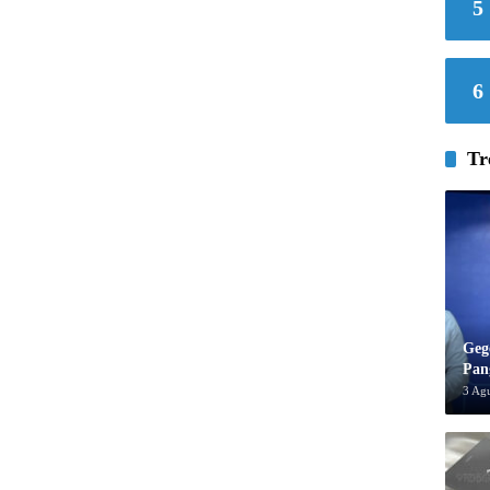
5
6
Tr
Geg
Pan
3 Ag