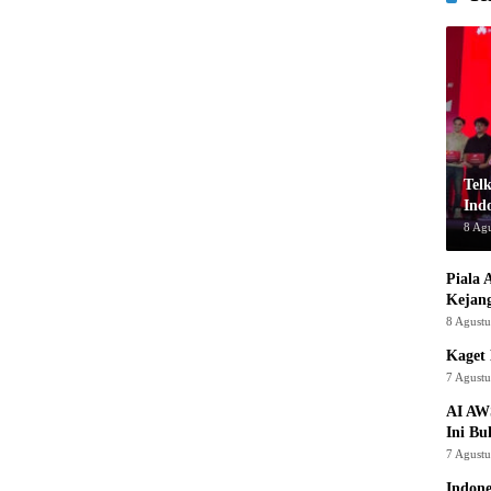
Tel
Indo
8 Ag
Piala 
Kejan
8 Agust
Kaget 
7 Agust
AI AW
Ini Bu
7 Agust
Indon