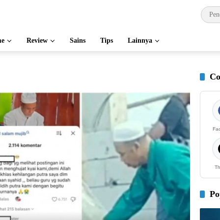
e
Review
Sains
Tips
Lainnya
Co
Fa
Th
Po