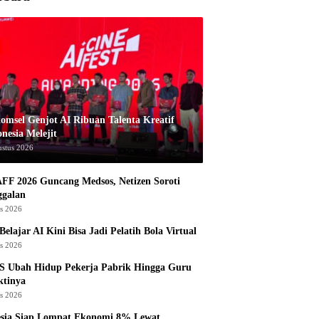
komsel Genjot AI Ribuan Talenta Kreatif
nesia Melejit
ustus 2026
AFF 2026 Guncang Medsos, Netizen Soroti
ggalan
us 2026
Belajar AI Kini Bisa Jadi Pelatih Bola Virtual
us 2026
S Ubah Hidup Pekerja Pabrik Hingga Guru
ktinya
us 2026
esia Siap Lompat Ekonomi 8% Lewat