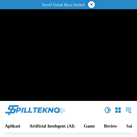
Langsung
×
Scroll Untuk Baca Artikel
ke
konten
Aplikasi
Artificial Intelegent (AI)
Game
Review
Sains