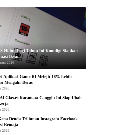
S Hidup Lagi Tahun Ini Komdigi Siapkan
luasi Besar
ustus 2026
ri Aplikasi Game RI Melejit 18% Lebih
asi Mengalir Deras
us 2026
AI Glasses Kacamata Canggih Ini Siap Ubah
Kerja
us 2026
ena Denda Triliunan Instagram Facebook
si Remaja
us 2026