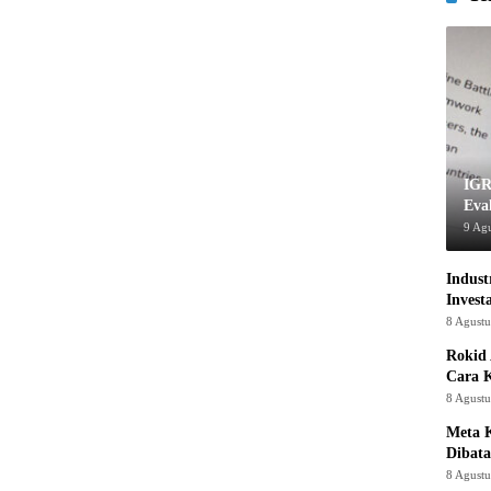
IGR
Eva
9 Ag
Indust
Invest
8 Agust
Rokid 
Cara 
8 Agust
Meta K
Dibata
8 Agust