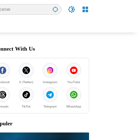
nnect With Us
cebook
X (Twitter)
Instagram
YouTube
reads
TikTok
Telegram
WhatsApp
puler