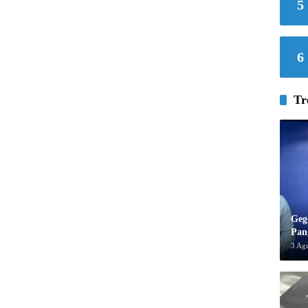
5
6
Tr
Geg
Pan
3 Ag