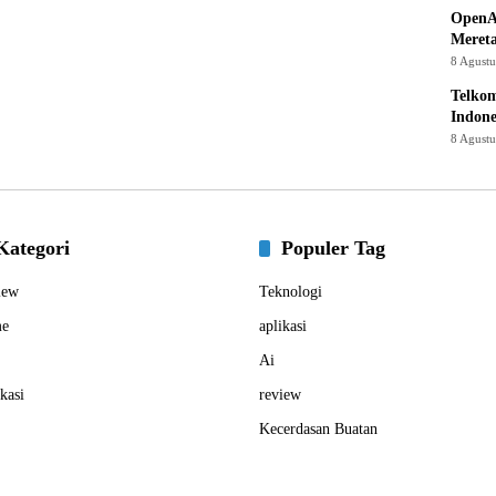
OpenA
Mereta
8 Agust
Telkom
Indone
8 Agust
Kategori
Populer Tag
iew
Teknologi
e
aplikasi
Ai
kasi
review
Kecerdasan Buatan