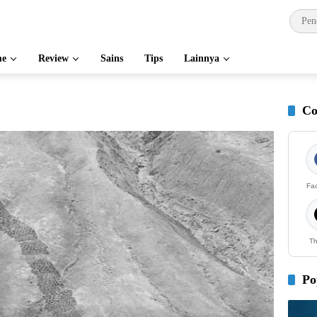
e
Review
Sains
Tips
Lainnya
Co
Fa
Th
Po