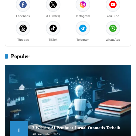
Facebook
X (Twitter)
Instagram
YouTube
Threads
TikTok
Telegram
WhatsApp
Populer
3 Website AI Pembuat Jurnal Otomatis Terbaik
1
30 November 2023