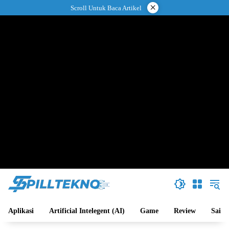
Langsung
×
Scroll Untuk Baca Artikel
ke
konten
Aplikasi
Artificial Intelegent (AI)
Game
Review
Sains