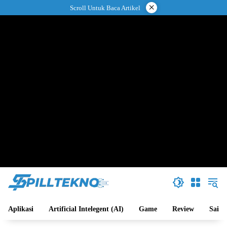
Langsung
×
Scroll Untuk Baca Artikel
ke
konten
Aplikasi
Artificial Intelegent (AI)
Game
Review
Sains