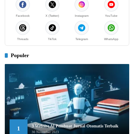
Facebook
X (Twitter)
Instagram
YouTube
Threads
TikTok
Telegram
WhatsApp
Populer
3 Website AI Pembuat Jurnal Otomatis Terbaik
1
30 November 2023