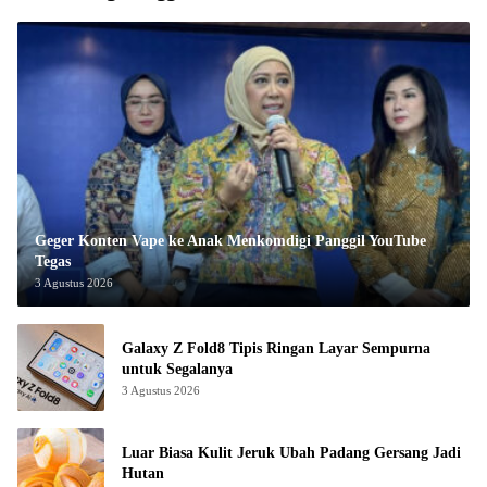
Geger Konten Vape ke Anak Menkomdigi Panggil YouTube
Tegas
3 Agustus 2026
Galaxy Z Fold8 Tipis Ringan Layar Sempurna
untuk Segalanya
3 Agustus 2026
Luar Biasa Kulit Jeruk Ubah Padang Gersang Jadi
Hutan