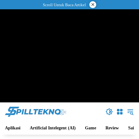
Langsung
×
Scroll Untuk Baca Artikel
ke
konten
Aplikasi
Artificial Intelegent (AI)
Game
Review
Sains