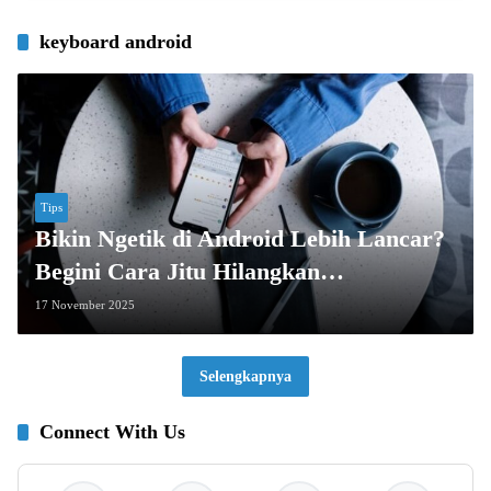
keyboard android
Tips
Bikin Ngetik di Android Lebih Lancar?
Begini Cara Jitu Hilangkan
Autocorrect!
17 November 2025
Selengkapnya
Connect With Us