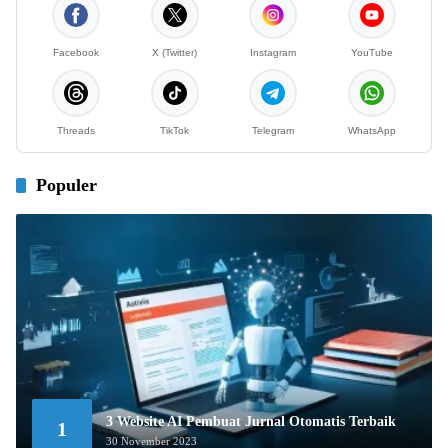
Facebook
X (Twitter)
Instagram
YouTube
Threads
TikTok
Telegram
WhatsApp
Populer
3 Website AI Pembuat Jurnal Otomatis Terbaik
1
30 November 2023