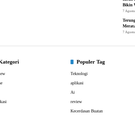
Bikin
7 Agust
Terung
Merat
7 Agust
Kategori
Populer Tag
iew
Teknologi
e
aplikasi
Ai
kasi
review
Kecerdasan Buatan