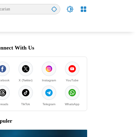
nnect With Us
cebook
X (Twitter)
Instagram
YouTube
reads
TikTok
Telegram
WhatsApp
puler