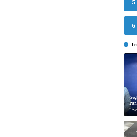
5
6
Tr
Geg
Pan
3 Ag