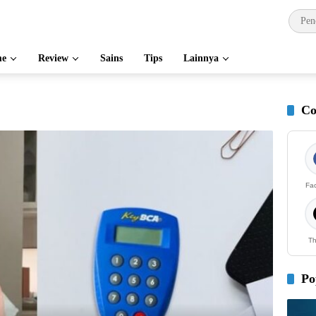
e
Review
Sains
Tips
Lainnya
Co
Fa
Th
Po