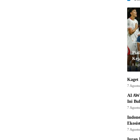
Pia
Kej
8 Ag
Kaget 
7 Agust
AI AW
Ini Bu
7 Agust
Indon
Ekosis
7 Agust
Iuran 