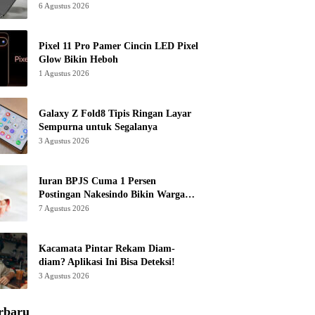
6 Agustus 2026
Pixel 11 Pro Pamer Cincin LED Pixel
Glow Bikin Heboh
1 Agustus 2026
Galaxy Z Fold8 Tipis Ringan Layar
Sempurna untuk Segalanya
3 Agustus 2026
Iuran BPJS Cuma 1 Persen
Postingan Nakesindo Bikin Warganet
Murka
7 Agustus 2026
Kacamata Pintar Rekam Diam-
diam? Aplikasi Ini Bisa Deteksi!
3 Agustus 2026
rbaru