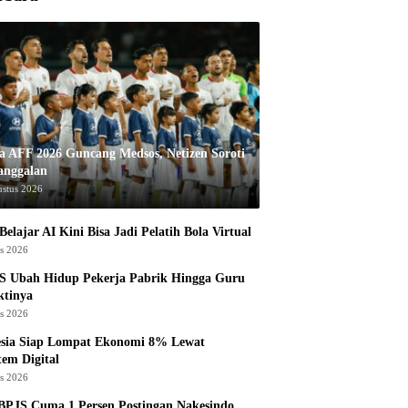
la AFF 2026 Guncang Medsos, Netizen Soroti
anggalan
ustus 2026
Belajar AI Kini Bisa Jadi Pelatih Bola Virtual
us 2026
S Ubah Hidup Pekerja Pabrik Hingga Guru
ktinya
us 2026
esia Siap Lompat Ekonomi 8% Lewat
tem Digital
us 2026
BPJS Cuma 1 Persen Postingan Nakesindo