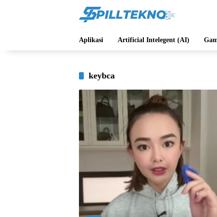
Langsung
ke
konten
Aplikasi
Artificial Intelegent (AI)
Gam
keybca