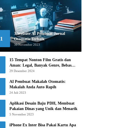
3 Website AI Pembuat Jurnal
1
Otomatis Terbaik
30 November 2023
15 Tempat Nonton Film Gratis dan
Aman: Legal, Banyak Genre, Bebas
Khawatir!
29 Desember 2024
AI Pembuat Makalah Otomatis:
Makalah Anda Auto Rapih
24 Juli 2023
Aplikasi Desain Baju PDH, Membuat
Pakaian Dinas yang Unik dan Menarik
5 November 2023
iPhone Ex Inter Bisa Pakai Kartu Apa