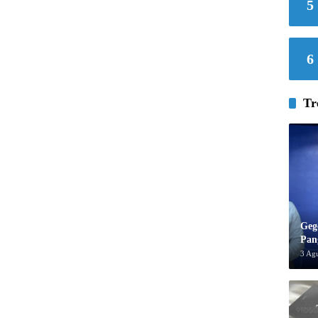
5
6
Tr
Geg
Pan
3 Ag