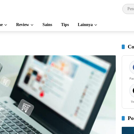
e
Review
Sains
Tips
Lainnya
Co
Fa
Th
Po