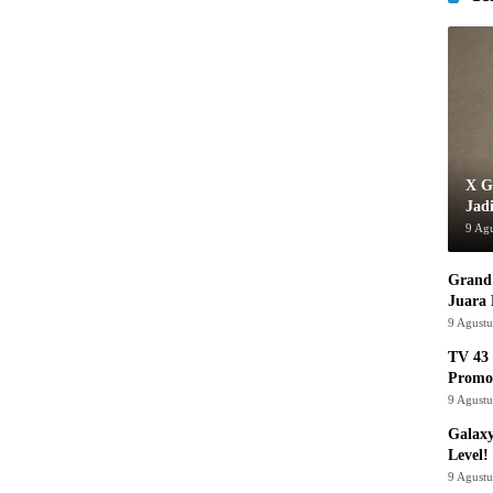
X G
Jad
9 Ag
Grand 
Juara
9 Agust
TV 43 
Promo
9 Agust
Galaxy
Level!
9 Agust