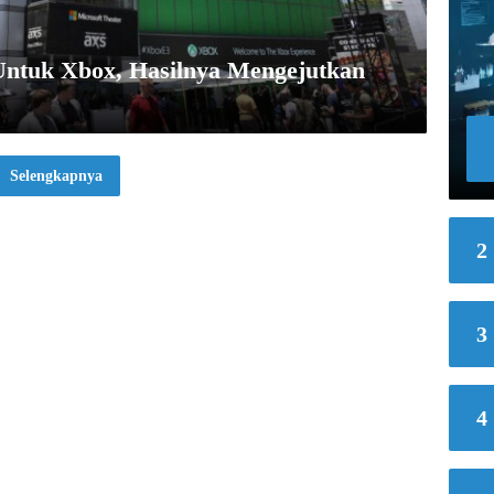
 Untuk Xbox, Hasilnya Mengejutkan
Selengkapnya
2
3
4