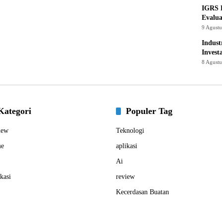
IGRS 
Evalua
9 Agust
Indust
Invest
8 Agust
Kategori
Populer Tag
iew
Teknologi
e
aplikasi
Ai
kasi
review
Kecerdasan Buatan