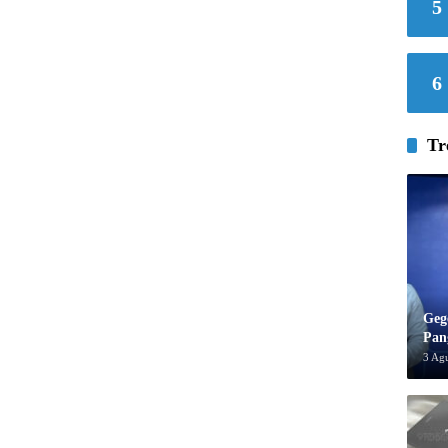
5
6
Tr
Geg
Pan
3 Ag