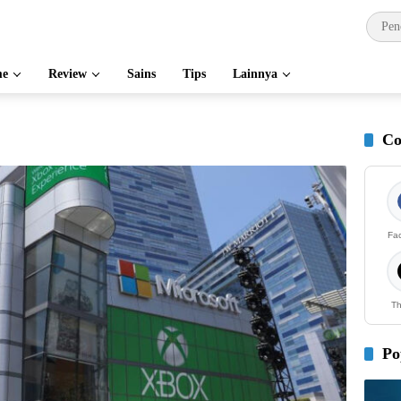
e
Review
Sains
Tips
Lainnya
Co
Fa
Th
Po