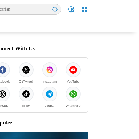
nnect With Us
cebook
X (Twitter)
Instagram
YouTube
reads
TikTok
Telegram
WhatsApp
puler