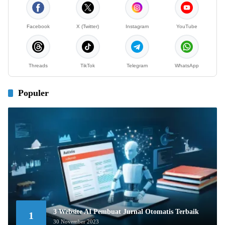
Facebook
X (Twitter)
Instagram
YouTube
Threads
TikTok
Telegram
WhatsApp
Populer
3 Website AI Pembuat Jurnal Otomatis Terbaik
1
30 November 2023