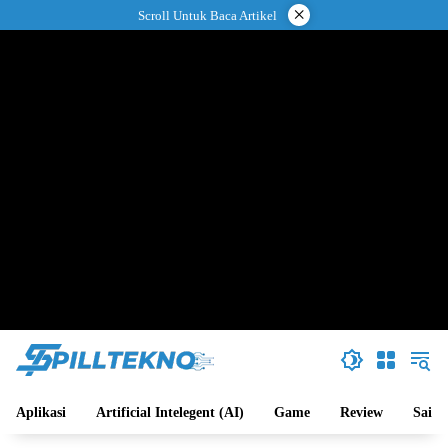
Langsung
×
Scroll Untuk Baca Artikel
ke
konten
Aplikasi
Artificial Intelegent (AI)
Game
Review
Sains