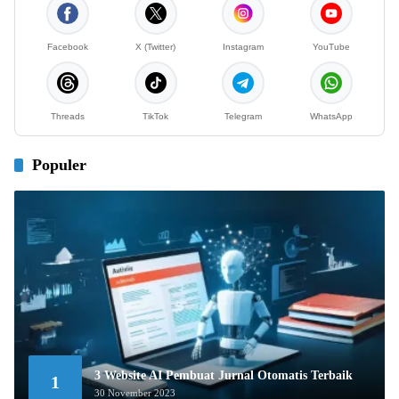
Facebook
X (Twitter)
Instagram
YouTube
Threads
TikTok
Telegram
WhatsApp
Populer
3 Website AI Pembuat Jurnal Otomatis Terbaik
1
30 November 2023