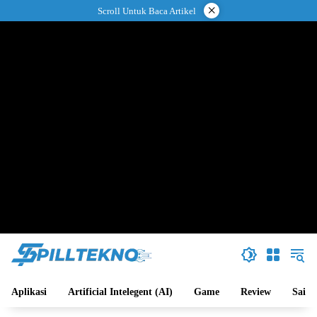
Langsung
×
Scroll Untuk Baca Artikel
ke
konten
Aplikasi
Artificial Intelegent (AI)
Game
Review
Sains