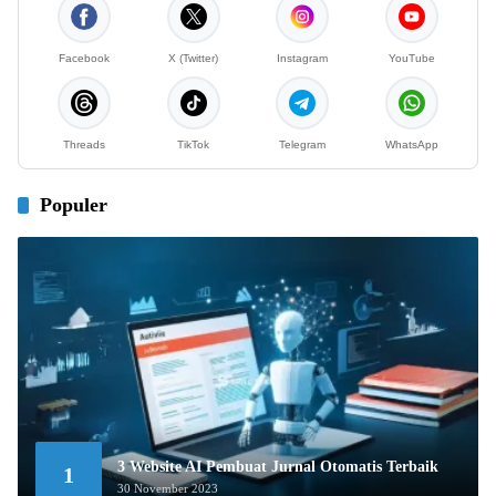
Facebook
X (Twitter)
Instagram
YouTube
Threads
TikTok
Telegram
WhatsApp
Populer
3 Website AI Pembuat Jurnal Otomatis Terbaik
1
30 November 2023