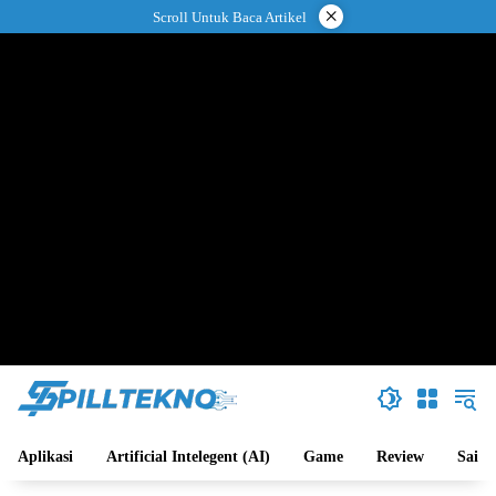
Langsung
×
Scroll Untuk Baca Artikel
ke
konten
Aplikasi
Artificial Intelegent (AI)
Game
Review
Sains