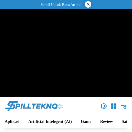
Langsung
×
Scroll Untuk Baca Artikel
ke
konten
Aplikasi
Artificial Intelegent (AI)
Game
Review
Sains