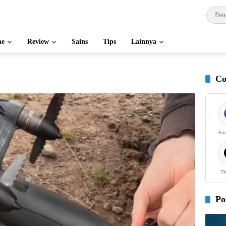
e
Review
Sains
Tips
Lainnya
Co
Fa
Th
Po