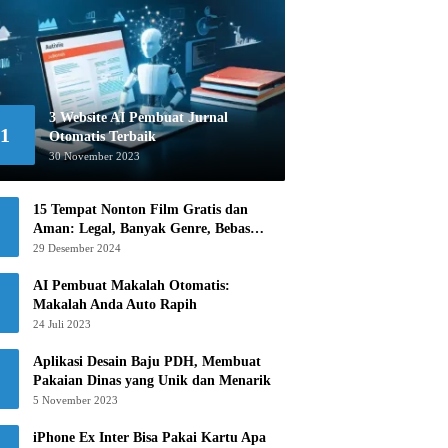
3 Website AI Pembuat Jurnal
1
Otomatis Terbaik
30 November 2023
15 Tempat Nonton Film Gratis dan
Aman: Legal, Banyak Genre, Bebas
Khawatir!
29 Desember 2024
AI Pembuat Makalah Otomatis:
Makalah Anda Auto Rapih
24 Juli 2023
Aplikasi Desain Baju PDH, Membuat
Pakaian Dinas yang Unik dan Menarik
5 November 2023
iPhone Ex Inter Bisa Pakai Kartu Apa