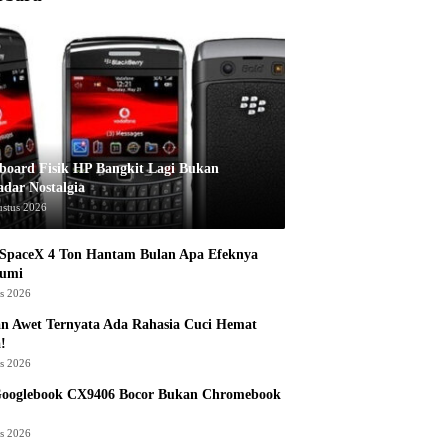
board Fisik HP Bangkit Lagi Bukan
adar Nostalgia
ustus 2026
 SpaceX 4 Ton Hantam Bulan Apa Efeknya
Bumi
us 2026
n Awet Ternyata Ada Rahasia Cuci Hemat
!
us 2026
Googlebook CX9406 Bocor Bukan Chromebook
us 2026