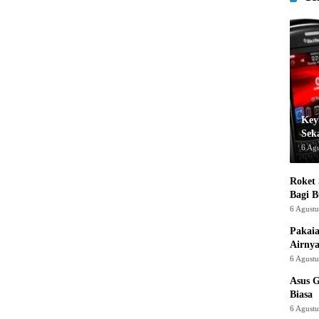
Key
Sek
6 Ag
Roket
Bagi 
6 Agust
Pakaia
Airnya
6 Agust
Asus 
Biasa
6 Agust