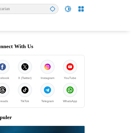
nnect With Us
cebook
X (Twitter)
Instagram
YouTube
reads
TikTok
Telegram
WhatsApp
puler