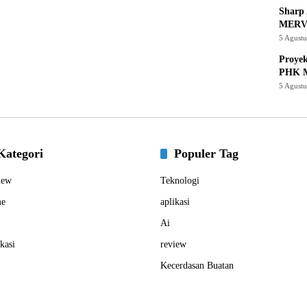
Sharp 
MERV
5 Agust
Proye
PHK M
5 Agust
Kategori
Populer Tag
iew
Teknologi
e
aplikasi
Ai
kasi
review
Kecerdasan Buatan