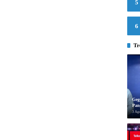
5
6
Tr
Geg
Pan
3 Ag