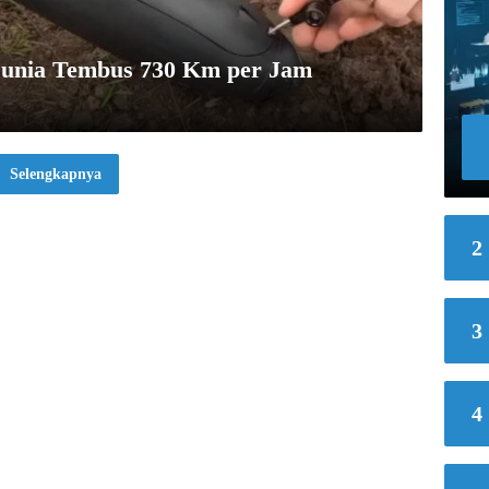
Dunia Tembus 730 Km per Jam
Selengkapnya
2
3
4