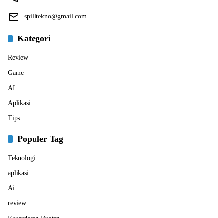
spilltekno@gmail.com
Kategori
Review
Game
AI
Aplikasi
Tips
Populer Tag
Teknologi
aplikasi
Ai
review