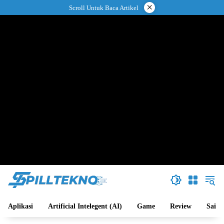
Langsung
×
Scroll Untuk Baca Artikel
ke
konten
Aplikasi
Artificial Intelegent (AI)
Game
Review
Sains