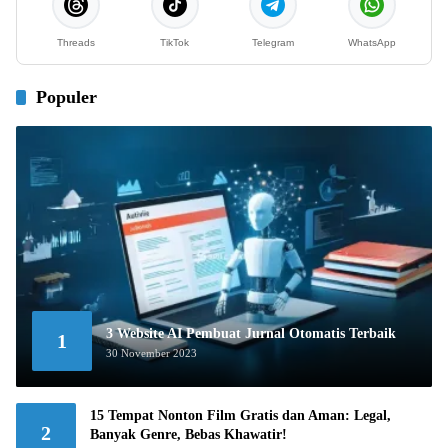
Threads
TikTok
Telegram
WhatsApp
Populer
3 Website AI Pembuat Jurnal Otomatis Terbaik
1
30 November 2023
15 Tempat Nonton Film Gratis dan Aman: Legal,
2
Banyak Genre, Bebas Khawatir!