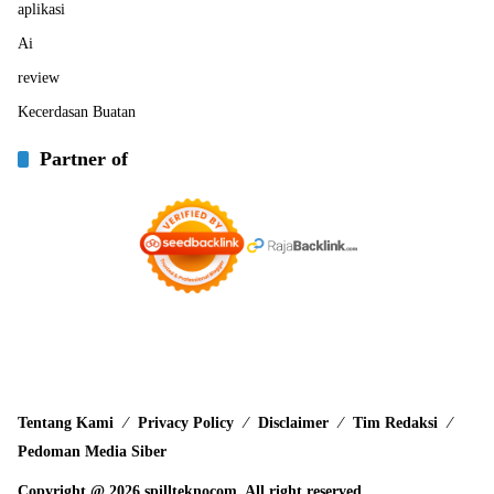
aplikasi
Ai
review
Kecerdasan Buatan
Partner of
Tentang Kami
Privacy Policy
Disclaimer
Tim Redaksi
Pedoman Media Siber
Copyright @ 2026 spillteknocom. All right reserved