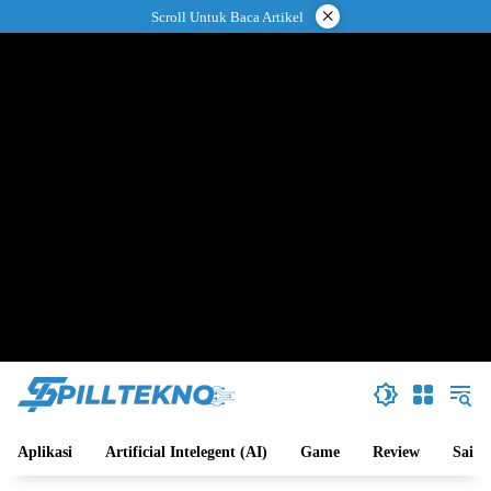
Langsung
×
Scroll Untuk Baca Artikel
ke
konten
Aplikasi
Artificial Intelegent (AI)
Game
Review
Sains