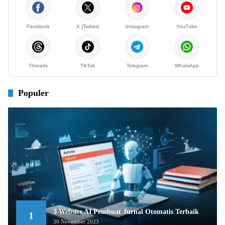
Facebook
X (Twitter)
Instagram
YouTube
Threads
TikTok
Telegram
WhatsApp
Populer
3 Website AI Pembuat Jurnal Otomatis Terbaik
1
30 November 2023