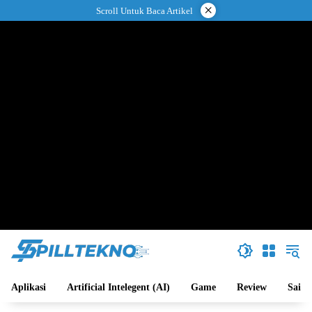
Langsung
×
Scroll Untuk Baca Artikel
ke
konten
Aplikasi
Artificial Intelegent (AI)
Game
Review
Sains