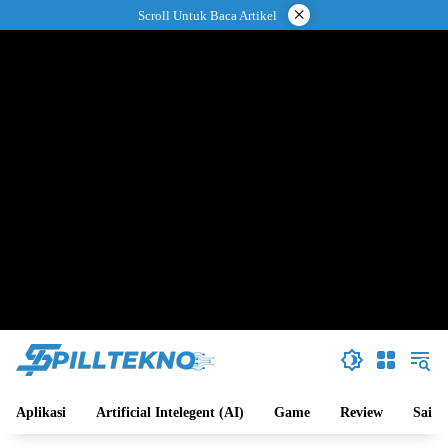
Langsung
×
Scroll Untuk Baca Artikel
ke
konten
Aplikasi
Artificial Intelegent (AI)
Game
Review
Sains