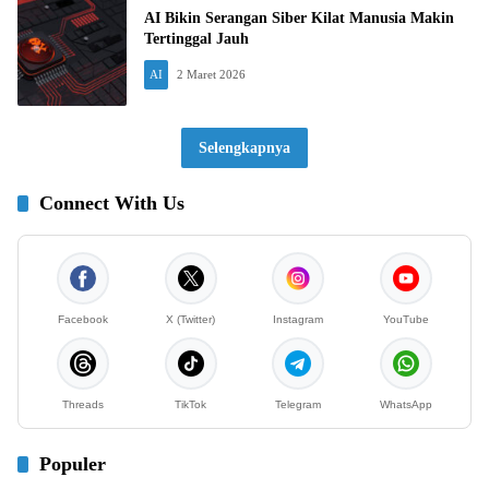
AI Bikin Serangan Siber Kilat Manusia Makin
Tertinggal Jauh
AI
2 Maret 2026
Selengkapnya
Connect With Us
Facebook
X (Twitter)
Instagram
YouTube
Threads
TikTok
Telegram
WhatsApp
Populer