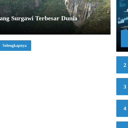
rang Surgawi Terbesar Dunia
Selengkapnya
2
3
4