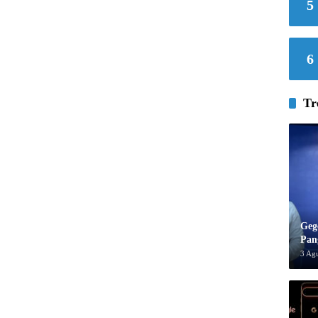
5
6
Tr
Geg
Pan
3 Ag