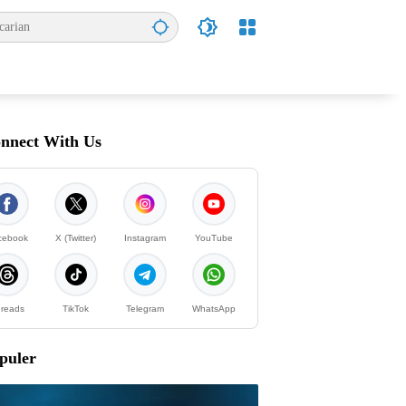
nnect With Us
cebook
X (Twitter)
Instagram
YouTube
reads
TikTok
Telegram
WhatsApp
puler