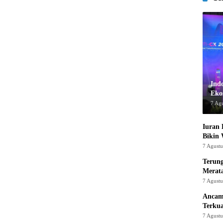
Ind
Ekos
7 Ag
Iuran 
Bikin
7 Agust
Terung
Merat
7 Agust
Ancam
Terku
7 Agust