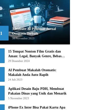
3 Website AI Pembuat Jurnal
1
Otomatis Terbaik
30 November 2023
15 Tempat Nonton Film Gratis dan
Aman: Legal, Banyak Genre, Bebas
Khawatir!
29 Desember 2024
AI Pembuat Makalah Otomatis:
Makalah Anda Auto Rapih
24 Juli 2023
Aplikasi Desain Baju PDH, Membuat
Pakaian Dinas yang Unik dan Menarik
5 November 2023
iPhone Ex Inter Bisa Pakai Kartu Apa