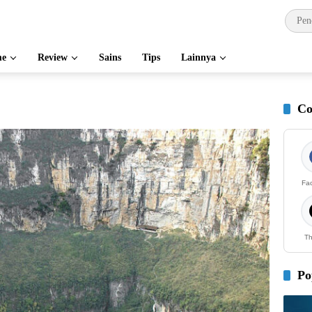
e
Review
Sains
Tips
Lainnya
Co
Fa
Th
Po