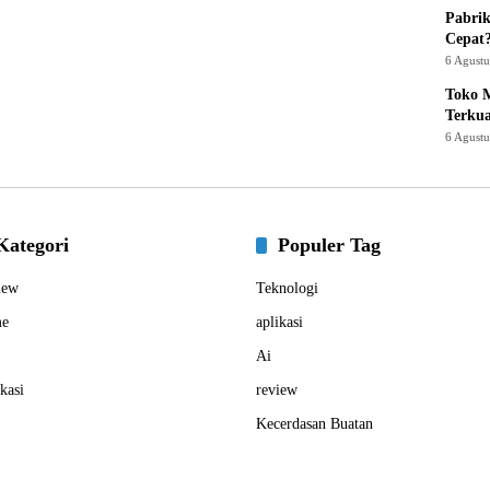
Pabrik
Cepat
6 Agust
Toko M
Terku
6 Agust
Kategori
Populer Tag
iew
Teknologi
e
aplikasi
Ai
kasi
review
Kecerdasan Buatan