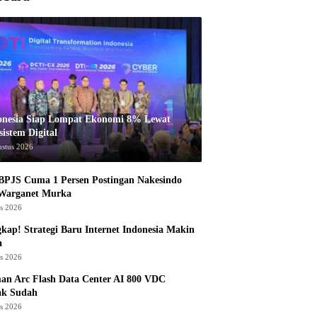
onesia Siap Lompat Ekonomi 8% Lewat
istem Digital
ustus 2026
BPJS Cuma 1 Persen Postingan Nakesindo
 Warganet Murka
us 2026
kap! Strategi Baru Internet Indonesia Makin
a
us 2026
an Arc Flash Data Center AI 800 VDC
ak Sudah
us 2026