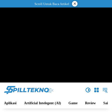
Langsung
×
Scroll Untuk Baca Artikel
ke
konten
Aplikasi
Artificial Intelegent (AI)
Game
Review
Sains