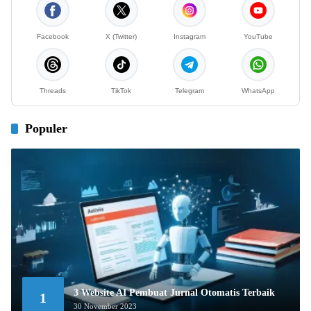
Facebook
X (Twitter)
Instagram
YouTube
Threads
TikTok
Telegram
WhatsApp
Populer
3 Website AI Pembuat Jurnal Otomatis Terbaik
1
30 November 2023