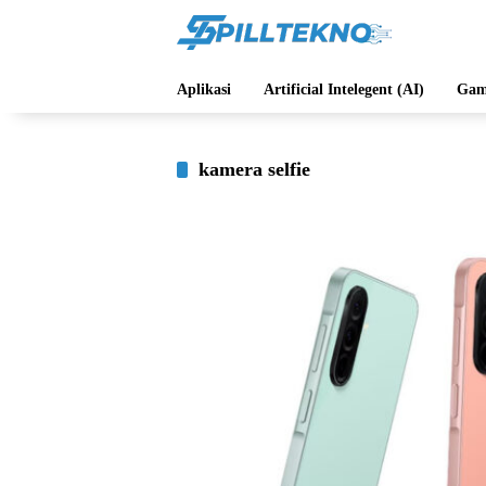
Langsung
ke
konten
Aplikasi
Artificial Intelegent (AI)
Gam
kamera selfie