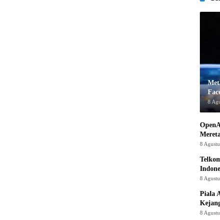
Met
Fac
8 Ag
OpenA
Mereta
8 Agust
Telkom
Indone
8 Agust
Piala 
Kejan
8 Agust