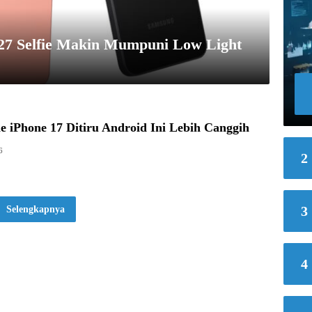
27 Selfie Makin Mumpuni Low Light
e iPhone 17 Ditiru Android Ini Lebih Canggih
6
2
3
Selengkapnya
4