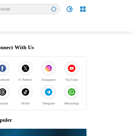
nnect With Us
cebook
X (Twitter)
Instagram
YouTube
reads
TikTok
Telegram
WhatsApp
puler