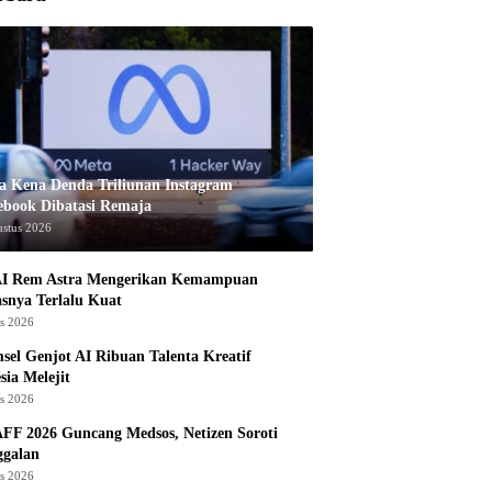
a Kena Denda Triliunan Instagram
ebook Dibatasi Remaja
ustus 2026
I Rem Astra Mengerikan Kemampuan
snya Terlalu Kuat
us 2026
sel Genjot AI Ribuan Talenta Kreatif
sia Melejit
us 2026
AFF 2026 Guncang Medsos, Netizen Soroti
ggalan
us 2026