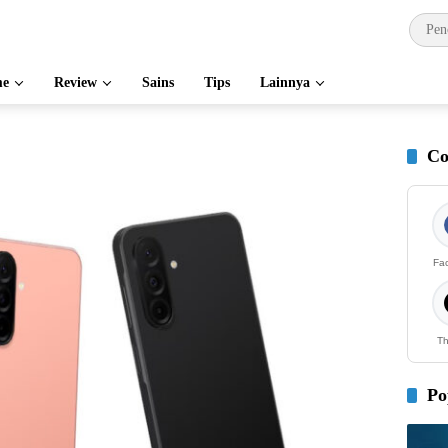
e
Review
Sains
Tips
Lainnya
Co
Fa
Th
Po