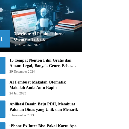
3 Website AI Pembuat Jurnal
1
Otomatis Terbaik
30 November 2023
15 Tempat Nonton Film Gratis dan
Aman: Legal, Banyak Genre, Bebas
Khawatir!
29 Desember 2024
AI Pembuat Makalah Otomatis:
Makalah Anda Auto Rapih
24 Juli 2023
Aplikasi Desain Baju PDH, Membuat
Pakaian Dinas yang Unik dan Menarik
5 November 2023
iPhone Ex Inter Bisa Pakai Kartu Apa