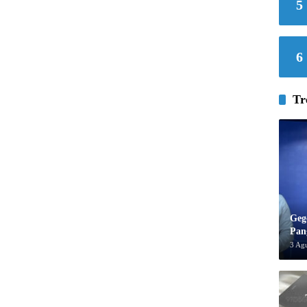
5
6
Tr
Geg
Pan
3 Ag