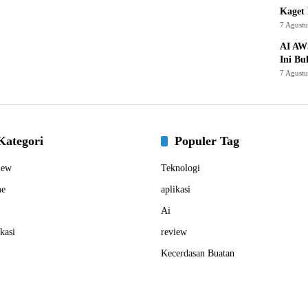
Kaget 
7 Agust
AI AW
Ini Bu
7 Agust
Kategori
Populer Tag
iew
Teknologi
e
aplikasi
Ai
kasi
review
Kecerdasan Buatan