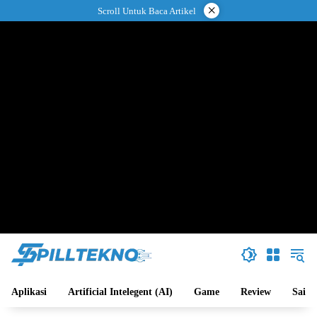
Langsung
×
Scroll Untuk Baca Artikel
ke
konten
Aplikasi
Artificial Intelegent (AI)
Game
Review
Sains