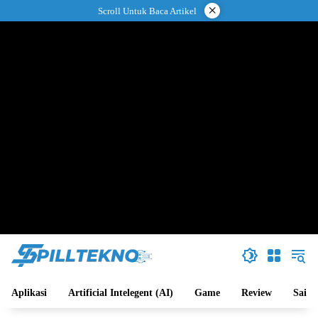
Langsung
×
Scroll Untuk Baca Artikel
ke
konten
Aplikasi
Artificial Intelegent (AI)
Game
Review
Sains