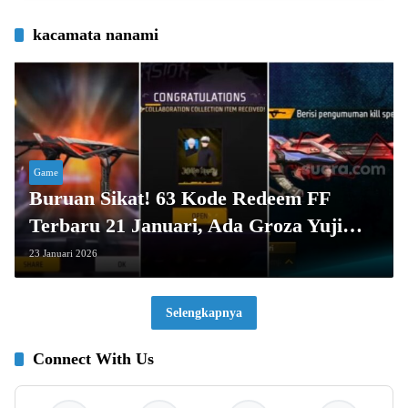
kacamata nanami
Game
Buruan Sikat! 63 Kode Redeem FF
Terbaru 21 Januari, Ada Groza Yuji
Itadori, MP40, dan Item Jujutsu
23 Januari 2026
Selengkapnya
Connect With Us