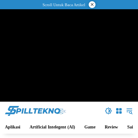
Langsung
×
Scroll Untuk Baca Artikel
ke
konten
Aplikasi
Artificial Intelegent (AI)
Game
Review
Sains