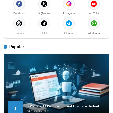
Facebook
X (Twitter)
Instagram
YouTube
Threads
TikTok
Telegram
WhatsApp
Populer
3 Website AI Pembuat Jurnal Otomatis Terbaik
1
30 November 2023