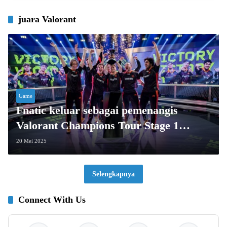
juara Valorant
Game
Fnatic keluar sebagai pemenangis
Valorant Champions Tour Stage 1
EMEA
20 Mei 2025
Selengkapnya
Connect With Us