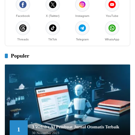
Facebook
X (Twitter)
Instagram
YouTube
Threads
TikTok
Telegram
WhatsApp
Populer
3 Website AI Pembuat Jurnal Otomatis Terbaik
1
30 November 2023