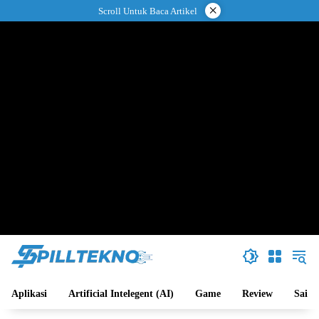
Langsung
×
Scroll Untuk Baca Artikel
ke
konten
Aplikasi
Artificial Intelegent (AI)
Game
Review
Sains