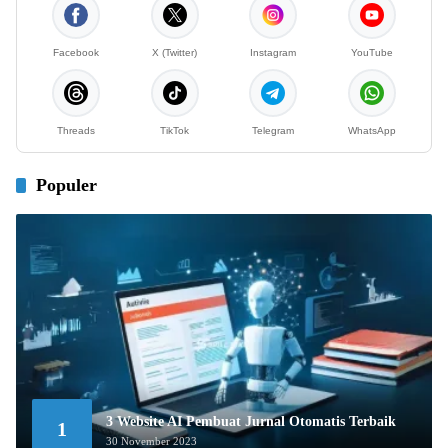
Facebook
X (Twitter)
Instagram
YouTube
Threads
TikTok
Telegram
WhatsApp
Populer
3 Website AI Pembuat Jurnal Otomatis Terbaik
1
30 November 2023