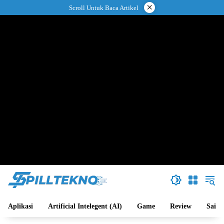
Langsung
×
Scroll Untuk Baca Artikel
ke
konten
Aplikasi
Artificial Intelegent (AI)
Game
Review
Sains