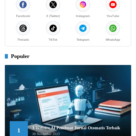
Facebook
X (Twitter)
Instagram
YouTube
Threads
TikTok
Telegram
WhatsApp
Populer
3 Website AI Pembuat Jurnal Otomatis Terbaik
1
30 November 2023