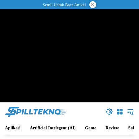
Langsung
×
Scroll Untuk Baca Artikel
ke
konten
Aplikasi
Artificial Intelegent (AI)
Game
Review
Sains