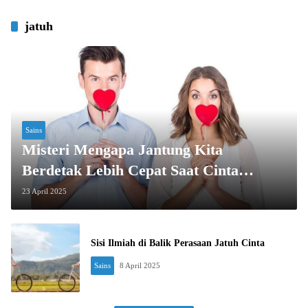
jatuh
Sains
Misteri Mengapa Jantung Kita
Berdetak Lebih Cepat Saat Cinta
Datang
23 April 2025
Sisi Ilmiah di Balik Perasaan Jatuh Cinta
Sains
8 April 2025