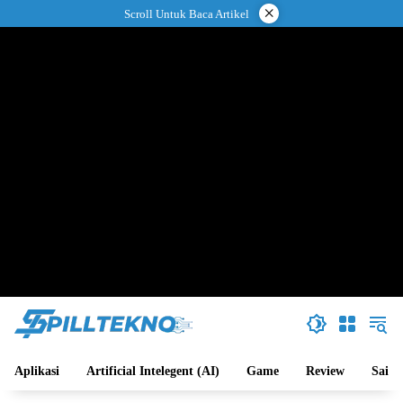
Langsung
×
Scroll Untuk Baca Artikel
ke
konten
Aplikasi
Artificial Intelegent (AI)
Game
Review
Sains