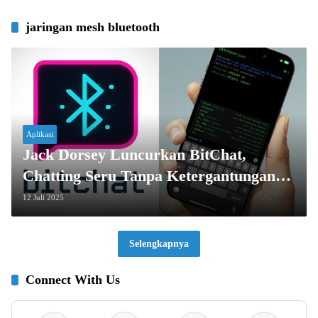
jaringan mesh bluetooth
Aplikasi
Jack Dorsey Luncurkan BitChat,
Chatting Seru Tanpa Ketergantungan
Internet!
12 Juli 2025
Selengkapnya
Connect With Us