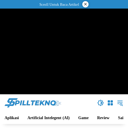
Langsung
×
Scroll Untuk Baca Artikel
ke
konten
Aplikasi
Artificial Intelegent (AI)
Game
Review
Sains