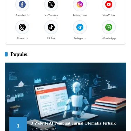
Facebook
X (Twitter)
Instagram
YouTube
Threads
TikTok
Telegram
WhatsApp
Populer
3 Website AI Pembuat Jurnal Otomatis Terbaik
1
30 November 2023