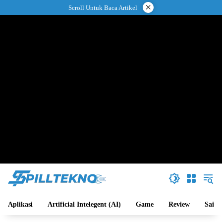
Langsung
×
Scroll Untuk Baca Artikel
ke
konten
Aplikasi
Artificial Intelegent (AI)
Game
Review
Sains