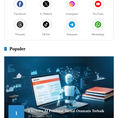
Facebook
X (Twitter)
Instagram
YouTube
Threads
TikTok
Telegram
WhatsApp
Populer
3 Website AI Pembuat Jurnal Otomatis Terbaik
1
30 November 2023