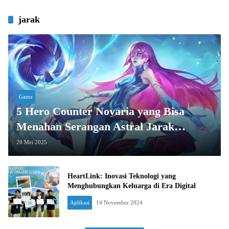
jarak
Game
5 Hero Counter Novaria yang Bisa
Menahan Serangan Astral Jarak
Jauhnya
20 Mei 2025
HeartLink: Inovasi Teknologi yang
Menghubungkan Keluarga di Era Digital
Aplikasi
14 November 2024