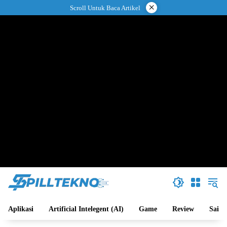
Langsung
×
Scroll Untuk Baca Artikel
ke
konten
Aplikasi
Artificial Intelegent (AI)
Game
Review
Sains