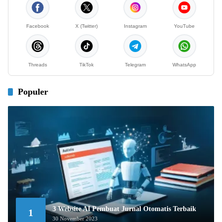
Facebook
X (Twitter)
Instagram
YouTube
Threads
TikTok
Telegram
WhatsApp
Populer
3 Website AI Pembuat Jurnal Otomatis Terbaik
1
30 November 2023