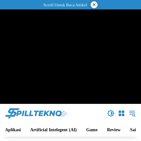
Langsung
×
Scroll Untuk Baca Artikel
ke
konten
Aplikasi
Artificial Intelegent (AI)
Game
Review
Sains