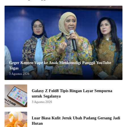
Geger Konten Vape ke Anak Menkomdigi Panggil YouTube
Tegas
3 Agustus 2026
Galaxy Z Fold8 Tipis Ringan Layar Sempurna
untuk Segalanya
3 Agustus 2026
Luar Biasa Kulit Jeruk Ubah Padang Gersang Jadi
Hutan