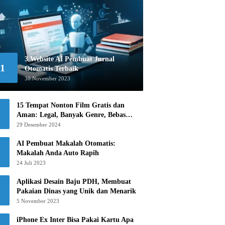
3 Website AI Pembuat Jurnal
1
Otomatis Terbaik
30 November 2023
15 Tempat Nonton Film Gratis dan
Aman: Legal, Banyak Genre, Bebas
Khawatir!
29 Desember 2024
AI Pembuat Makalah Otomatis:
Makalah Anda Auto Rapih
24 Juli 2023
Aplikasi Desain Baju PDH, Membuat
Pakaian Dinas yang Unik dan Menarik
5 November 2023
iPhone Ex Inter Bisa Pakai Kartu Apa