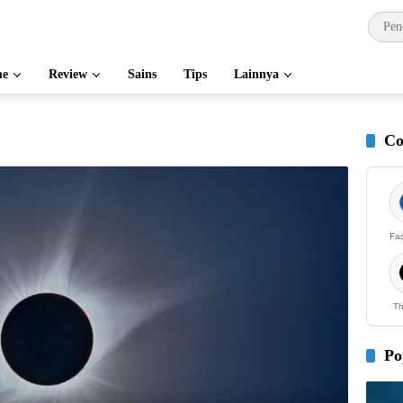
e
Review
Sains
Tips
Lainnya
Co
Fa
Th
Po