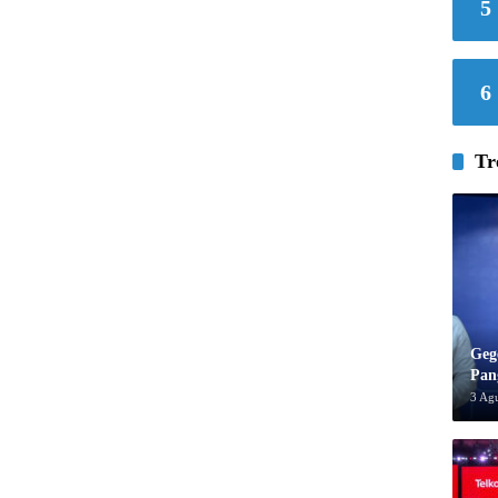
5
6
Tr
Geg
Pan
3 Ag