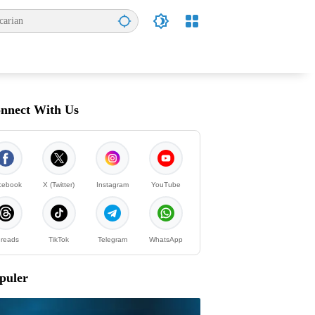
nnect With Us
cebook
X (Twitter)
Instagram
YouTube
reads
TikTok
Telegram
WhatsApp
puler