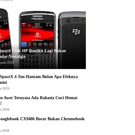
board Fisik HP Bangkit Lagi Bukan
adar Nostalgia
ustus 2026
 SpaceX 4 Ton Hantam Bulan Apa Efeknya
Bumi
us 2026
n Awet Ternyata Ada Rahasia Cuci Hemat
!
us 2026
Googlebook CX9406 Bocor Bukan Chromebook
us 2026