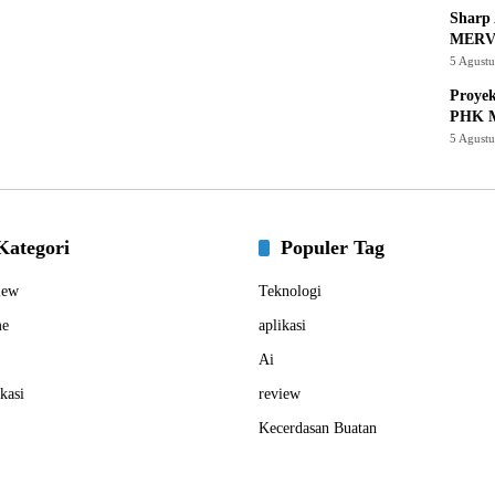
Sharp 
MERV
5 Agust
Proye
PHK M
5 Agust
Kategori
Populer Tag
iew
Teknologi
e
aplikasi
Ai
kasi
review
Kecerdasan Buatan