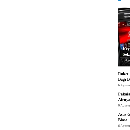
Key
Sek
6 Ag
Roket
Bagi 
6 Agust
Pakaia
Airnya
6 Agust
Asus 
Biasa
6 Agust