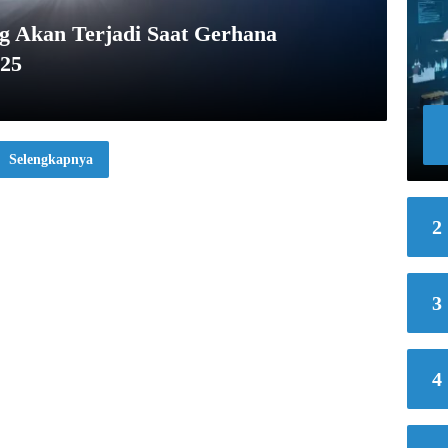
ng Akan Terjadi Saat Gerhana
025
Selengkapnya
2
3
4