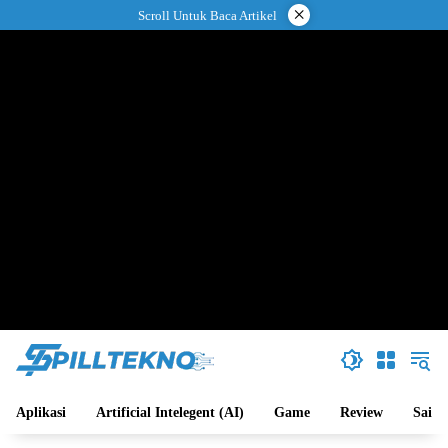
Langsung
×
Scroll Untuk Baca Artikel
ke
konten
Aplikasi
Artificial Intelegent (AI)
Game
Review
Sains