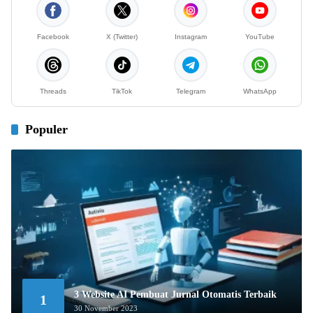
Facebook
X (Twitter)
Instagram
YouTube
Threads
TikTok
Telegram
WhatsApp
Populer
3 Website AI Pembuat Jurnal Otomatis Terbaik
1
30 November 2023