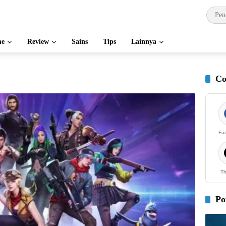
e
Review
Sains
Tips
Lainnya
Co
Fa
Th
Po