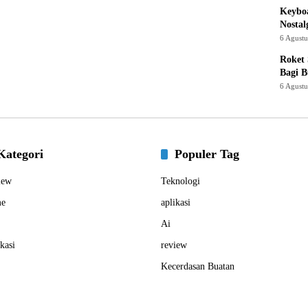
Keyboa
Nostal
6 Agust
Roket
Bagi 
6 Agust
Kategori
Populer Tag
iew
Teknologi
e
aplikasi
Ai
kasi
review
Kecerdasan Buatan