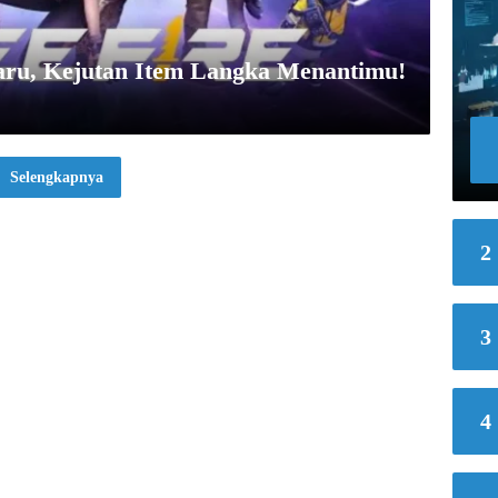
ru, Kejutan Item Langka Menantimu!
Selengkapnya
2
3
4