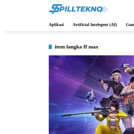
Langsung
ke
konten
Aplikasi
Artificial Intelegent (AI)
Gam
item langka ff max