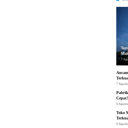
Ter
Mak
7 Ag
Ancam
Terku
7 Agust
Pabrik
Cepat
6 Agust
Toko M
Terku
6 Agust