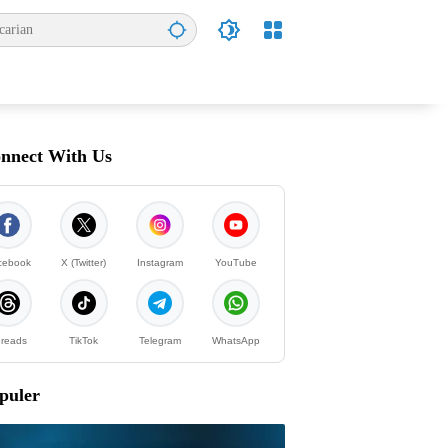
nnect With Us
cebook
X (Twitter)
Instagram
YouTube
reads
TikTok
Telegram
WhatsApp
puler