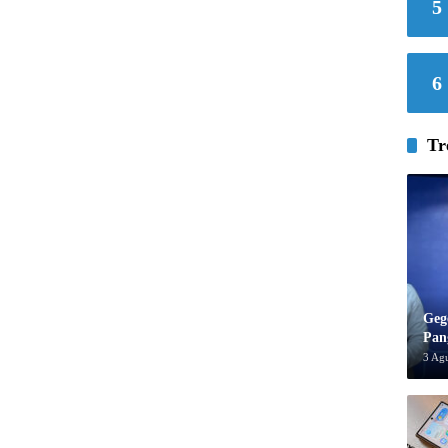
5
6
Tr
Geg
Pan
3 Ag