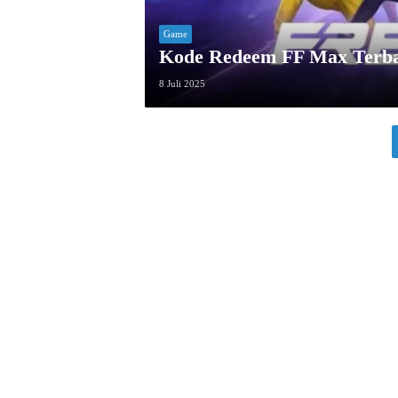
Game
Kode Redeem FF Max Terba
8 Juli 2025